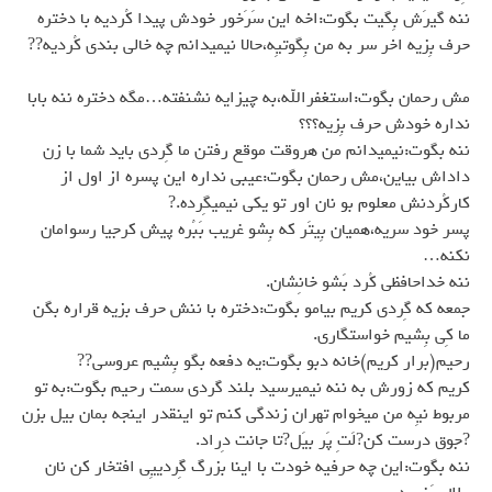
ننه گيرَش بِگيت بگوت:اخه اين سَرَخور خودش پيدا كُرديه با دختره
حرف بِزيه اخر سر به من بِگوتيِه،حالا نيميدانم چه خالي بندي كُرديه??
مش رحمان بگوت:استغفرالله،به چيزايه نشنفته…مگه دختره ننه بابا
نداره خودش حرف بِزيه؟؟؟
ننه بگوت:نيميدانم من هروقت موقع رفتن ما گِردي بايد شما با زن
داداش بياين،مش رحمان بگوت:عيبي نداره اين پسره از اول از
كاركُردنش معلوم بو نان اور تو يكي نيميگِرده.?
پسر خود سريه،هميان بِيتَر كه بِشو غريب بَبُره پيش كرجيا رسوامان
نكنه…
ننه خداحافظي كُرد بَشو خانِشان.
جمعه كه گِردي كريم بيامو بگوت:دختره با ننش حرف بزيه قراره بگن
ما كِي بِشيم خواستگاري.
رحيم(برار كريم)خانه دبو بگوت:يه دفعه بگو بِشيم عروسي??
كريم كه زورش به ننه نيميرسيد بلند گردي سمت رحيم بگوت:به تو
مربوط نيِه من ميخوام تهران زندگي كنم تو اينقدر اينجه بمان بيل بزن
?جوق درست كن?لَتِ پَر بيَل?تا جانت دِراد.
ننه بگوت:اين چه حرفيه خودت با اينا بزرگ گِردييِي افتخار كن نان