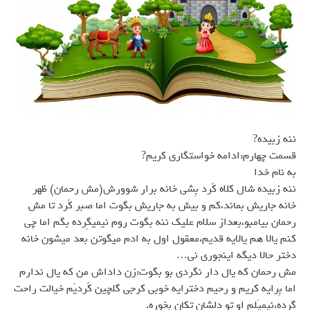
ننه زبيده?
قسمت چهارم:ادامه خواستگاري كريم?
به نام خدا
ننه زبيده شال كلاه كُرد بِشي خانه برار شوورش(مش رحمان) ظهر
خانه جاريش بماند،كم و بيش به جاريش بگوت اما صبر كُرد تا مش
رحمان بيامبو،بعداز سلام عليك ننه بگوت روم نيميگِرده بگم اما چي
كنم يالا هم يالايه قديم،معقول اول به ادم ميگوتن بعد ميشون خانه
دختر حالا ديگه اينجوري ني…
مش رحمان كه يال دار نگردي بو بگوت:زن داداش من كه يال ندارم
اما بِرايه كريم و رحيم دخترايه خوبي كرجي گلچين كُرديَم خيالت راحت
گِرده،نيميَلم او تو دلشان تكان بخوره.