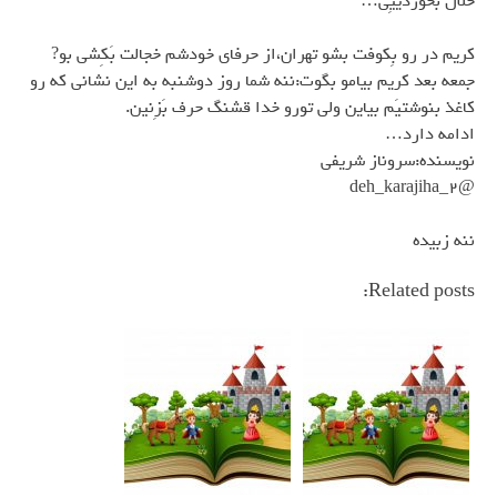
حلال بَخوردييِي…
كريم در رو بِكوفت بشو تهران،از حرفاي خودشم خجالت بَكِشي بو?
جمعه بعد كريم بيامو بگوت:ننه شما روز دوشنبه به اين نشاني كه رو
كاغذ بنوشتيَم بياين ولي تورو خدا قشنگ حرف بَزِنين.
ادامه دارد…
نويسنده:سروناز شريفي
@deh_karajiha_2
ننه زبيده
Related posts: