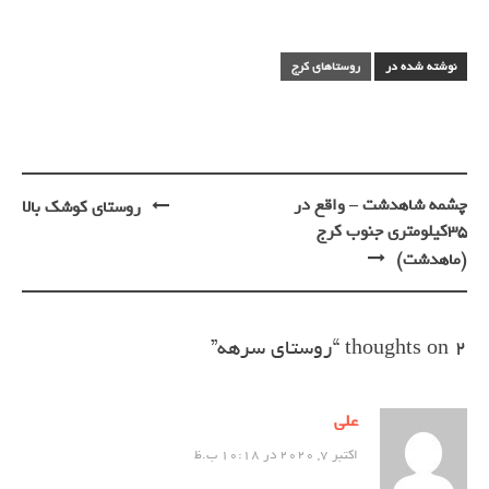
نوشته شده در
روستاهای کرج
چشمه شاهدشت – واقع در
روستای کوشک بالا
پیمایش
۳۵کیلومتری جنوب کرج
نوشته
(ماهدشت)
2 thoughts on “
روستاي سرهه
”
علی
اکتبر 7, 2020 در 10:18 ب.ظ