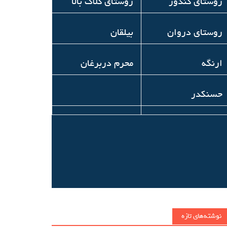
روستای کندور
روستای کلاک بالا
روستای دروان
بیلقان
ارنگه
محرم دربرغان
حسنکدر
نوشته‌های تازه