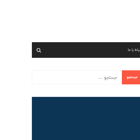
اط با ما
ستجو
ای: