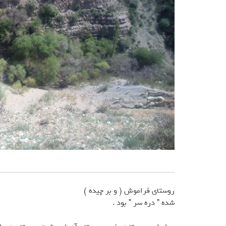
روستاي فراموش ( و بر چيده )
شده ” دره سر ” بود .