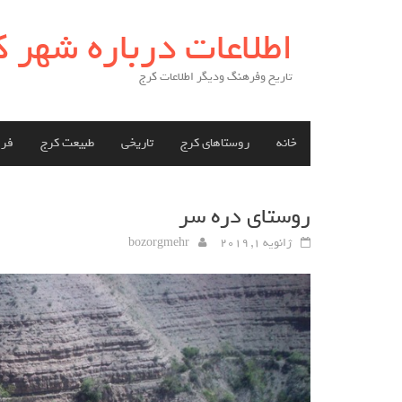
Skip
اطلاعات درباره شهر 
to
content
تاریخ وفرهنگ ودیگر اطلاعات کرج
خانه
روستاهای کرج
تاریخی
طبیعت کرج
فر
روستای دره سر
ژانویه 1, 2019
bozorgmehr