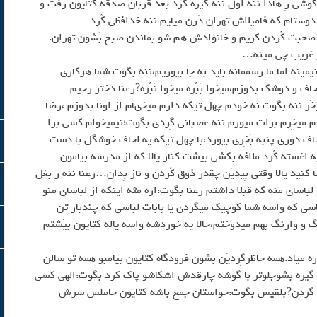
شي رِ هادا ننه اول ننه گيره كُرد بعد قربان صدقه كتايون رفت و
 بگوت١٥روز ديگه با يكي از دوستام كه فاميلاش تهران دَرن ميايم ننه خدافظي كُرد
حبت كُردن كريم و خانوادش هم شو بماندن صبح بَشون تهران.
ر غريب چي مينه…
مينه اما ما رسممانه بايد به جا بيوريم،ننه بگوت شما هركاري
اف و دوشك بدوزم،ميخوا بَبُره ميخوا نَبُره?رعنا دختر رحيم
 بخَر ننه بگوت نه خودم چهل تيكه دارم ميخىام از اونا بدوزم ،رضا
يخِرم برات ميورم ننه عصباني گِردي بگوت؛نيميخوام كسي برا
 دوري پنبه بَخِري بيورد،با چهل تيكه يه لحاف خوشگل با دست
سته كُرد ملافه بكشي بيشت كنار يالا كه از مدرسه بيامون
د يالا وقتي بِيديَن چقدر ذوق كُردن و ناز بِدان…رعنا ننه رِ بغل
لباساي منه كه قبلا داشتم رعنا بگوت:اره مثه اينكه از لباساي منو
اسي كه واسه شما كوچيك ميگردي يا بابات لباسي كه چندبار تن
و وارنگ بهم ميدوختم،حالا يه خوردشه واسه ياله كتايون بيَشتم
 مياد.همه حاظرگِرديَن بشون فرودگاه كتايون بيامبو همه تو سالن
با گيره بشوجلوتر با گوشه چارقدش اشكاشو پاك كرد بگوت:الهي كسي
 بر گردن?بلقيس بگوت:حواستان جمع باشه كتايون حاملس سرش