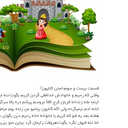
قسمت بيست و سوم:امدن كتايون?
وقتي كه رحيم و خانوادش خدافظي كُردن كريم بگوت:ننه اينجه
اينجا مثه زندانه قربان كرج اقلاً عِروسم پيشم دره يالا س
خانه ادم نيميگِرده ولي اگه كتايون بيامبو من زنده بوم ميام
هفته بعد يه شو كه كريم با خانواده خانه رحيم دبُن بگوتن مي
اما ننه قبول نكُرد بگوت:هروقت زايمان كُرد بياين منو ب