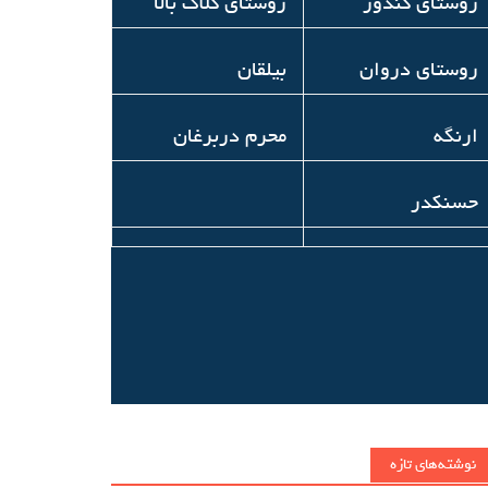
روستای کندور
روستای کلاک بالا
روستای دروان
بیلقان
ارنگه
محرم دربرغان
حسنکدر
نوشته‌های تازه