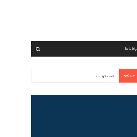
اط با ما
ستجو
ای: