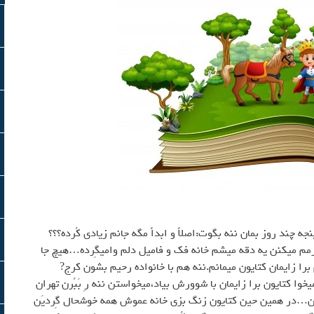
 چند روز بمان ننه بگوت:اصلاً و ابداً مگه جانم زيادي كُرده؟؟؟
رگرمم ميكنن يه دقه ميشم خانه فك و فاميل دلم واميگِرده…هيچ جا
 برا زايمان كتايون ميمانم.ننه هم با خانواده رحيم بشون كرج?
خوا كتايون برا زايمان با شوورش بياد،ميخواستن ننه رِ بَبُرن تهران
بُرين…در همين حين كتايون زنگ بزي خانه عموش همه خوشحال گِرديَن