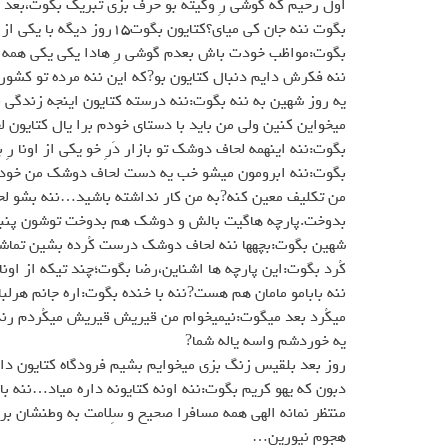
اول رحيم كه گوشي رِ وگيته بو حرف بزي تبريك بگوت،بعد گو
بگوت ننه جان كي مياي؟كتايون
بگوت:مواظب خودت باش بعدم گوشي رِ هادا يكي يكي همه ص
ننه فكرش دايم دنبال كتايون بو?كه اين ننه مرده تو كشو
يه روز شهين به ننه بگوت:ننه درسته كتايون اينجه زندگي ني
ميخواين كنين ولي من بايد با دستاي خودم برا يال كتايون لح
بگوت:ننه اينهمه لحاف دوشك تو بازار دَرِ خو يكي از اونا رِ
بگوت:ننه ابرومون ميشو خب يه دست لحاف دوشك من خودم م
من تكليف معين كنه?به من كار نداشته باشيد…ننه بشو لحاف
بدوخت.پارچه هاگيت بالش و دوشك هم بدوخت توشون پنبه اغ
شهين بگوت:بچهها ننه لحاف دوشك درست كُرده بشين تماشا كني
كُرد بگوت:اين پارچه ها اشناين،رضا بگوت؛چند تيكه از اونا 
ننه بابامو مامان هم هست?ننه با خنده بگوت:اره جانم هرلب
ميكُرد بعد ميگوت:نيميخوام من قيريش قيريش ميكُردم رنگ 
يه خوردشم واسه ياله شما?
روز بعد بلقيس زنگ بزي ميخوايم بشيم فرودگاه كتايون داره
دبون كه يهو كريم بگوت:ننه اونه كتايونه داره مياد…ننه 
منتظر نمانه الهي همه مسافرا صحيح و سِلامت به وطنشان
هجوم نيورين…