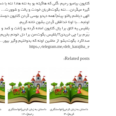
كتايون بيامبو رحيم ،گُلي كه هاگيته بو به ننه هادا ننه با
گيره ميكُردن…ننه بگوت:قربان خودت و يالت و شوورت…
الهي دِباشم يالتو بِينَم?همه ديدو بوسي كُردن كتايون دوست
اونجه…با اونا خدافظي كُردن بشون خانه كريم.
بلقيس يه اتاق برا يال كتايون اماده كُرده بو (تخت و كمد و
بَبُرم برا چي خريدي؟؟بلقيس بگوت:من برا دل خودم بخِريم 
صداكرد بگوت:بشو از ماشين اونه كه بدوختيم وِگير بيور…
https://telegram.me/deh_karajiha_2
Related posts:
داستان به زبان کرجی(خواستگاري
داستان به زبان کرجی(خواستگاري
د
كريم)-3
رحيم)-12