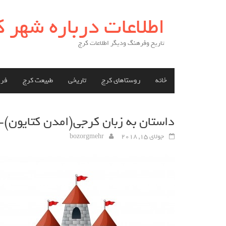
Skip
اطلاعات درباره شهر 
to
content
تاریخ وفرهنگ ودیگر اطلاعات کرج
خانه
روستاهای کرج
تاریخی
طبیعت کرج
فر
داستان به زبان کرجی(امدن كتايون)-23
جولای 15, 2018
bozorgmehr