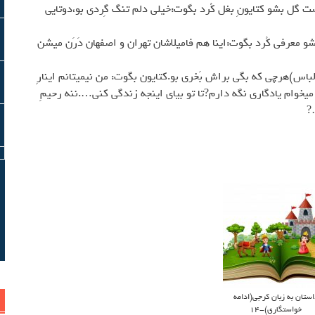
 دست گل بشو كتايونِ بغل كُرد بگوت:خيلي دلم تنگ گِردي بو،دوتايي
شو معرفي كُرد بگوت:اينا هم فاميلاشان تهران و اصفهان دَرَن ميشن
 لباس)هرچي كه بگي براش بَخري بو.كتايون بگوت: من نيميتانم اينارِ
ميخوام يادگاري نگه دارم?تا تو بياي اينجه زندگي كني….ننه رحيمِ
?
استان به زبان کرجی(ادامه
خواستگاري)-14