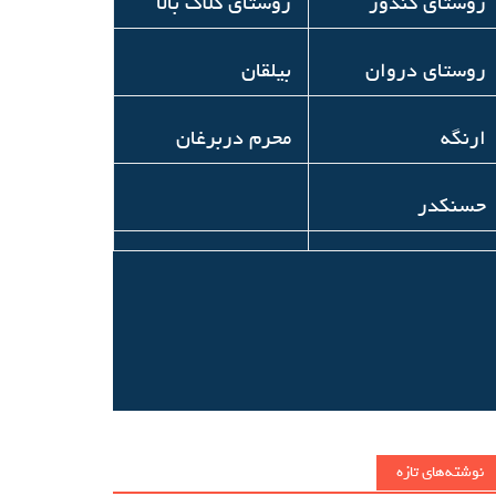
روستای کندور
روستای کلاک بالا
روستای دروان
بیلقان
ارنگه
محرم دربرغان
حسنکدر
نوشته‌های تازه