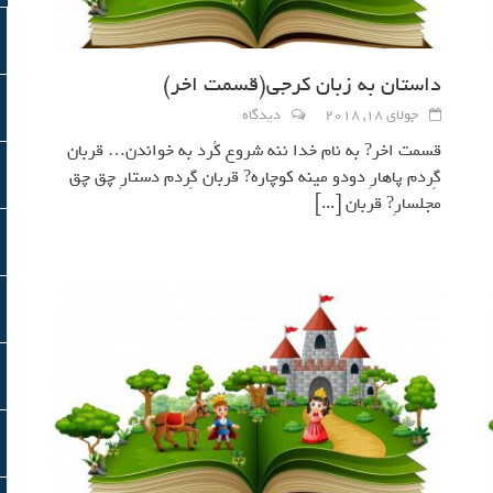
داستان به زبان کرجی(قسمت اخر)
جولای 18, 2018
دیدگاه
قسمت اخر? به نام خدا ننه شروع كُرد به خواندن… قربان
گِردم پاهارِ دودو مينه كوچاره? قربان گِردم دستارِ چق چق
مجلسارِ? قربان
[...]