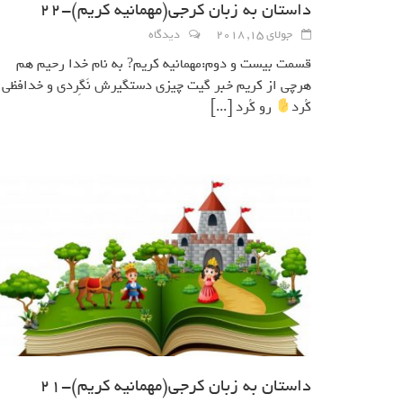
داستان به زبان کرجی(مهمانيه كريم)-22
جولای 15, 2018
دیدگاه
قسمت بيست و دوم:مهمانيه كريم? به نام خدا رحيم هم
هرچي از كريم خبر گيت چيزي دستگيرش نَگِردي و خدافظي
كُرد
رو كُرد
[...]
داستان به زبان کرجی(مهمانيه كريم)-21