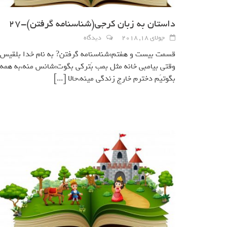
داستان به زبان کرجی(شناسنامه گرفتن)-27
جولای 18, 2018
دیدگاه
قسمت بيست و هفتم:شناسنامه گرفتن? به نام خدا بلقيس
وقتي بيامبي خانه مثل بمب بَتركي بگوت:شانس منه،به همه
بگوتيَم دخترم خارج زندگي مينه،حالا
[...]