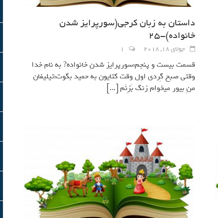
داستان به زبان کرجی(سورپرايز شدن
خانواده)-25
جولای 18, 2018
1
قسمت بيست و پنجم:سورپرايز شدن خانواده? به نام خدا
وقتي صبح گِردي اول وقت كتايون به حميد بگوت:تيليفان
منِ بيور ميخوام زنگ بَزِنَم
[...]