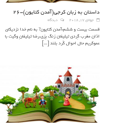
داستان به زبان کرجی(آمدن كتايون)-26
جولای 17, 2018
دیدگاه
قسمت بيست و ششم:آمدن كتايون? به نام خدا نزديكاي
اذان مغرب گِردي تيليفان زنگ بِزي،رضا تيليفانِ وگيت با
عموكريم حال احوال كُرد بلند
[...]