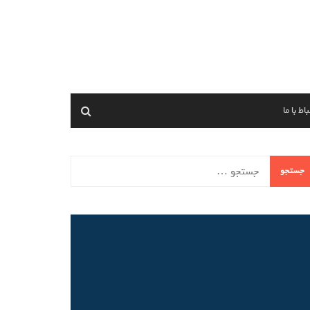
اط با ما
ستجو
ای: