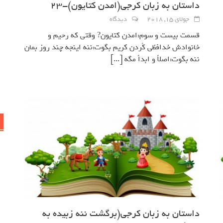
داستان به زبان کرجی(امدن كتايون)-23
جولای 15, 2018
دیدگاه
قسمت بيست و سوم:امدن كتايون? وقتي كه رحيم و
خانوادش خدافظي كُردن كريم بگوت:ننه اينجه چند روز بمان
ننه بگوت:اصلاً و ابداً مگه
[...]
داستان به زبان کرجی(برگشت ننه زبيده به