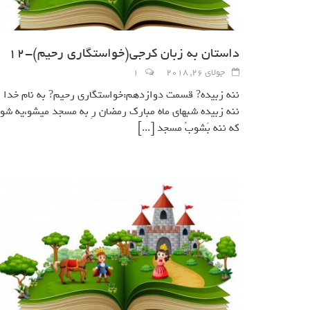
داستان به زبان کرجی(خواستگاري رحيم)-12
جولای 26, 2018
1
ننه زبيده? قسمت دوازدهم:خواستگاري رحيم? به نام خدا
ننه زبيده شبهاي ماه مبارك رمضان رِ به مسجد ميشو،يه شو
كه ننه بَشوبُ مسجد
[...]