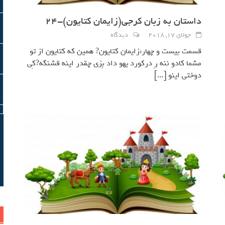
داستان به زبان کرجی(زايمان كتايون)-24
جولای 17, 2018
دیدگاه
قسمت بيست و چهار:زايمان كتايون? همين كه كتايون از تو
مشما كادو ننه رِ دركورد يهو داد بِزي چقدر اينه قشنگه?كِي
دوختي اينو
[...]