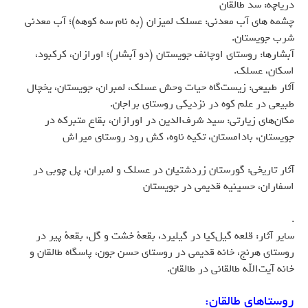
درياچه: سد طالقان
چشمه هاي آب معدني: عسلك لميزان (به نام سه كوهه)؛ آب معدني
شرب جويستان.
آبشارها: روستاي اوچانف جويستان (دو آبشار)؛ اورازان، كركبود،
اسكان، عسلك.
آثار طبيعي: زيست‌گاه حيات وحش عسلك، لمبران، جويستان، يخچال
طبيعي در علم كوه در نزديكي روستاي براجان.
مكان‌هاي زيارتي: سيد شرف‌الدين در اورازان، بقاع متبركه در
جويستان، بادامستان، تكيه ناوه، كش رود روستای میراش
آثار تاريخي: گورستان زردشتيان در عسلك و لمبران، پل چوبي در
اسفاران، حسينيه قديمي در جويستان
.
ساير آثار: قلعه گيل‌كيا در گيليرد، بقعة خشت و گل، بقعة پير در
روستاي هرنج، خانه قديمي در روستاي حسن جون، پاسگاه طالقان و
خانه آيت‌الله طالقاني در طالقان.
روستاهای طالقان: