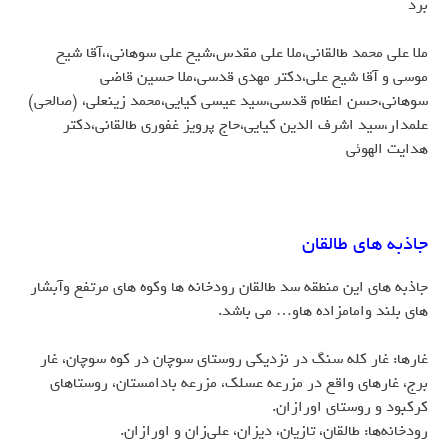
برد
ملا علي محمد طالقاني،ملا علي مقدس،شيخ علي سوهاني،،آقا شیخ
موسی و آقا شیخ علی،دکتر مهدي قدسي،ملا حسين قاضي
سوهاني،حسن اعظام قدسي،سید عیسی کیایی،محمد زینعلی، (صالحی)
علمدار،سید اشرف الدین کیایی،حاج پرويز غفوري طالقاني،دکتر
هدايت الهوئی
جاذبه های طالقان
جاذبه های این منطقه سد طالقان رودخانه ها وکوه های مرتفع وآبشار
های بلند وامامزاده هاو… می باشد.
غارها: غار كله سنگ در نزديكي روستاي سوچان در كوه سوچان، غار
برج، غارهاي واقع در مزرعه عسلك، مزرعه بادامستان، روستاهاي
كركبود و روستاي اورازان.
رودخانه‌ها: طالقان، تازيان، ديزان، علي‌زان و اورازان.