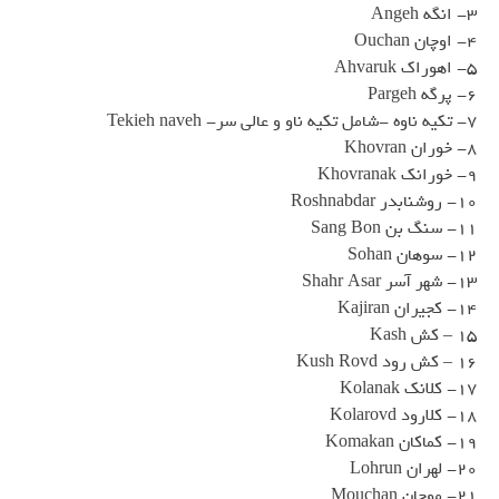
3- انگه Angeh
4- اوچان Ouchan
5- اهوراک Ahvaruk
6- پرگه Pargeh
7- تکیه ناوه -شامل تکیه ناو و عالی سر- Tekieh naveh
8- خوران Khovran
9- خورانک Khovranak
10- روشنابدر Roshnabdar
11- سنگ بن Sang Bon
12- سوهان Sohan
13- شهر آسر Shahr Asar
14- کجیران Kajiran
15 – کش Kash
16 – کش رود Kush Rovd
17- کلانک Kolanak
18- کلارود Kolarovd
19- کماکان Komakan
20- لهران Lohrun
21- موچان Mouchan