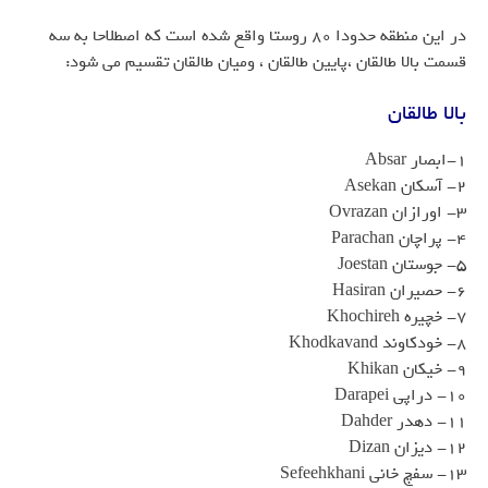
در این منطقه حدودا 80 روستا واقع شده است که اصطلاحا به سه
قسمت بالا طالقان ،پایین طالقان ، ومیان طالقان تقسیم می شود:
بالا طالقان
۱-ابصار Absar
2- آسکان Asekan
3- اورازان Ovrazan
4- پراچان Parachan
5- جوستان Joestan
6- حصیران Hasiran
7- خچیره Khochireh
8- خودکاوند Khodkavand
9- خیکان Khikan
10- دراپی Darapei
11- دهدر Dahder
12- دیزان Dizan
13- سفچ خانی Sefeehkhani