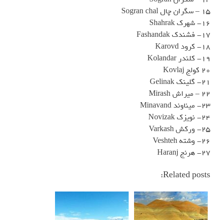
15 – سگران چال Sogran chal
16- شهرک Shahrak
17- فشندک Fashandak
18- کرود Karovd
19- کلندر Kolandar
20 کولج Kovlaj
21- گلینک Gelinak
22 – میراش Mirash
23- میناوند Minavand
24- نویزک Novizak
25- ورکش Varkash
26- وشته Veshteh
27- هرنج Haranj
Related posts: