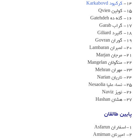
14-
کرکبود Karkabovd
15- کولین Qvien
16- گته ده Gatehdeh
17- گراب Garab
18- گلیرد Giliard
19- گوران Govran
20- لمبران Lambaran
21- مرجان Marjan
22- منگولان Mangelan
23- مهران Mehran
24- ناریان Narian
25- نساء علیا Nesaolia
26- نویز Naviz
27- هشان Hashan
پایین طالقان
۱-اسفاران Asfarun
2- امیرنان Amirnan