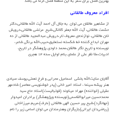
بهترین فصل برای سفر به این منطقه فصل گرما می باشد
افراد معروف طالقانی
از مشاهیر طالقان می توان به جلال آل احمد آیت الله طالقانی،دکتر
حشمت طالقانی، آیت الله جعفر کلانکی،شیخ مرتضی طالقانی،درویش
خان طالقانی، نوازنده‌ی معروف تار،درویش عبدالمجید طالقانی از ده
مهران ابداع کننده خط شکسته نستعلیق،حبیب‌الله برنگی شاعر،
نویسنده و تاریخ نگار طالقان،محمد داودی پژوهشگر در تاریخ،
ادبیات،ملا نظر علی از علمای بنام اوایل سده ۱۴ هجری
آقایان عنایت‌الله بخشی اسماعیل محرابی و فرخ نعمتی،يوسف صيادي
هنر پیشه سینما ، استاد امیر خانی (پدر خوشنویسی معاصر) شادمهر
عقیلی (خواننده) مهراد میناوند (فوتبالیست)استاد حاج سید
محمدحسین میرابوالقاسمی(نویسنده وپژوهشگر) برادران امیدوار
(جهانگرد)،شیخ پیر حسین الهی طالقانی (عارف)،مریم میرزاخانی
(ریاضی‌دان ایرانی)بازیگران وهنرمندان می توان اسامی زیر را نام