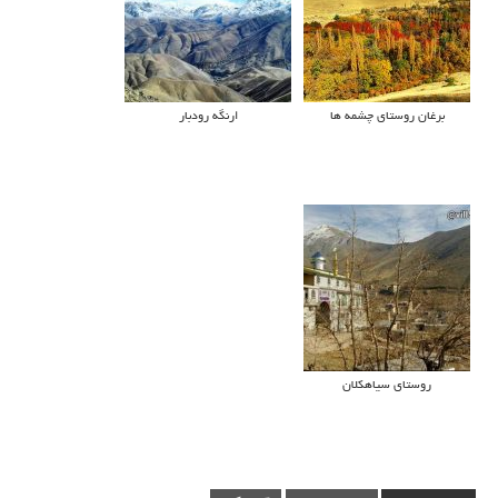
برغان روستای چشمه ها
ارنگه رودبار
روستای سیاهکلان