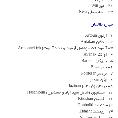
22- میر Mir
23- نساء سفلی Nesa
میان طالقان
۱- آرتون Artoun
2- اردکان Ardakan
3- آرموت تکیه (شامل آرموت و تکیه آرموت) Armouttekieh
4- آوانک Avanak
5- باریکان Barikan
6- بزج Bozaj
7- پردسر Pordesar
8- جزن jazan
9- جزینان (گزینان) Jazinan
10- حسنجون (شامل سید آباد و حسنجون) Hasanjoun
11- خسبان Khosban
12- دنبلید Donbolid
13- زیدشت Zidasht
14 – سگران Sogran